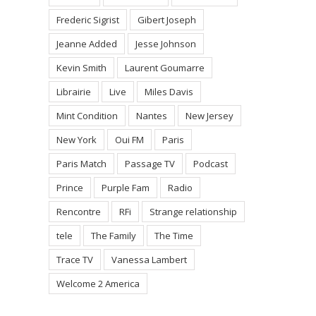
Frederic Sigrist
Gibert Joseph
Jeanne Added
Jesse Johnson
Kevin Smith
Laurent Goumarre
Librairie
Live
Miles Davis
Mint Condition
Nantes
New Jersey
New York
Oui FM
Paris
Paris Match
Passage TV
Podcast
Prince
Purple Fam
Radio
Rencontre
RFi
Strange relationship
tele
The Family
The Time
Trace TV
Vanessa Lambert
Welcome 2 America