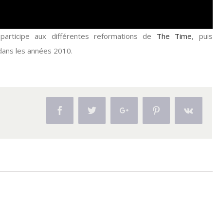
participe aux différentes reformations de
The Time
, puis
dans les années 2010.
Facebook
Twitter
Google+
Pinterest
Vk