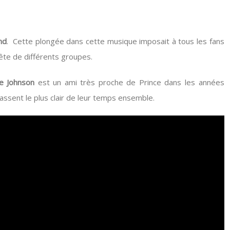
nd
. Cette plongée dans cette musique imposait à tous les fans
uête de différents groupes.
e Johnson
est un ami très proche de Prince dans les années
assent le plus clair de leur temps ensemble.