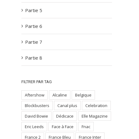
Partie 5
Partie 6
Partie 7
Partie 8
FILTRER PAR TAG
Aftershow
Alcaline
Belgique
Blockbusters
Canal plus
Celebration
David Bowie
Dédicace
Elle Magazine
Eric Leeds
Face à Face
Fnac
France 2
France Bleu
France Inter