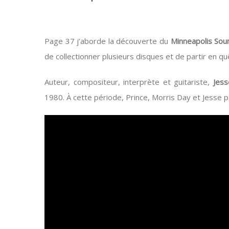
View
Larger
Page 37 j’aborde la découverte du
Minneapolis Sou
Image
de collectionner plusieurs disques et de partir en q
Auteur, compositeur, interprète et guitariste,
Jess
1980. À cette période, Prince, Morris Day et Jesse p