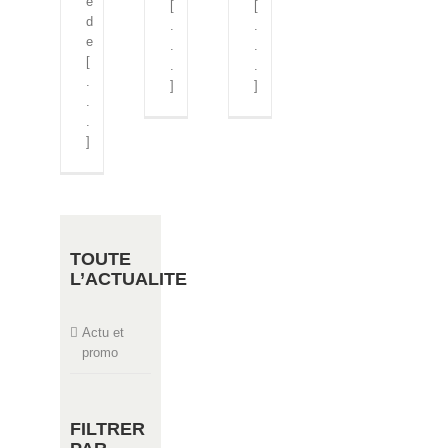
e
[
[
d
.
.
e
.
.
[
.
.
.
]
]
.
.
]
TOUTE
L’ACTUALITE
Actu et
promo
FILTRER