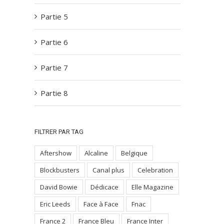
Partie 5
Partie 6
Partie 7
Partie 8
FILTRER PAR TAG
Aftershow
Alcaline
Belgique
Blockbusters
Canal plus
Celebration
David Bowie
Dédicace
Elle Magazine
Eric Leeds
Face à Face
Fnac
France 2
France Bleu
France Inter