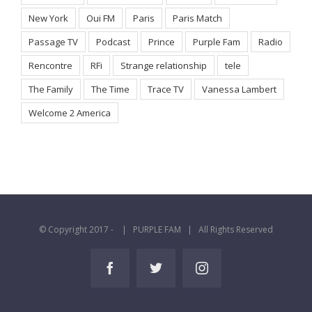
New York
Oui FM
Paris
Paris Match
Passage TV
Podcast
Prince
Purple Fam
Radio
Rencontre
RFi
Strange relationship
tele
The Family
The Time
Trace TV
Vanessa Lambert
Welcome 2 America
© Copyright 2017 -
| PURPLE FAM | All Rights Reserved
Facebook
Twitter
Instagram