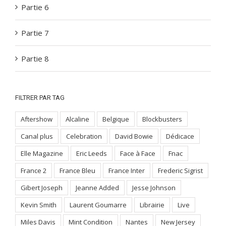
Partie 6
Partie 7
Partie 8
FILTRER PAR TAG
Aftershow
Alcaline
Belgique
Blockbusters
Canal plus
Celebration
David Bowie
Dédicace
Elle Magazine
Eric Leeds
Face à Face
Fnac
France 2
France Bleu
France Inter
Frederic Sigrist
Gibert Joseph
Jeanne Added
Jesse Johnson
Kevin Smith
Laurent Goumarre
Librairie
Live
Miles Davis
Mint Condition
Nantes
New Jersey