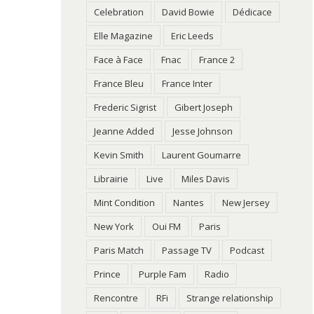
Celebration
David Bowie
Dédicace
Elle Magazine
Eric Leeds
Face à Face
Fnac
France 2
France Bleu
France Inter
Frederic Sigrist
Gibert Joseph
Jeanne Added
Jesse Johnson
Kevin Smith
Laurent Goumarre
Librairie
Live
Miles Davis
Mint Condition
Nantes
New Jersey
New York
Oui FM
Paris
Paris Match
Passage TV
Podcast
Prince
Purple Fam
Radio
Rencontre
RFi
Strange relationship