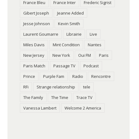
France Bleu
France Inter
Frederic Sigrist
Gibert Joseph
Jeanne Added
Jesse Johnson
Kevin Smith
Laurent Goumarre
Librairie
Live
Miles Davis
Mint Condition
Nantes
New Jersey
New York
Oui FM
Paris
Paris Match
Passage TV
Podcast
Prince
Purple Fam
Radio
Rencontre
RFi
Strange relationship
tele
The Family
The Time
Trace TV
Vanessa Lambert
Welcome 2 America