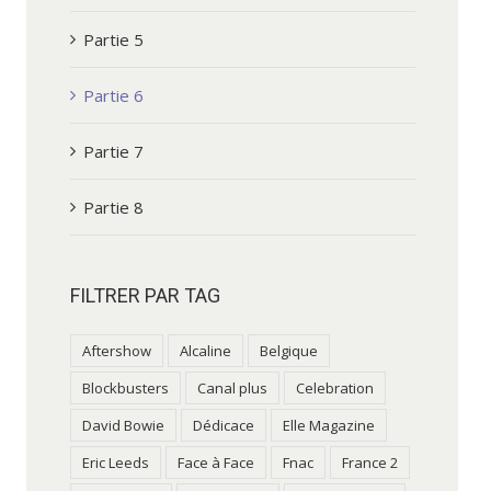
Partie 5
Partie 6
Partie 7
Partie 8
FILTRER PAR TAG
Aftershow
Alcaline
Belgique
Blockbusters
Canal plus
Celebration
David Bowie
Dédicace
Elle Magazine
Eric Leeds
Face à Face
Fnac
France 2