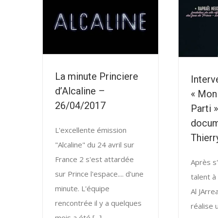
La minute Princiere
Interv
d’Alcaline –
« Mon
26/04/2017
Parti »
docum
L'excellente émission
Thierr
"Alcaline" du 24 avril sur
France 2 s'est attardée
Après s
sur Prince l'espace.... d'une
talent à
minute. L'équipe
Al JArre
rencontrée il y a quelques
réalise
mois a été [...]