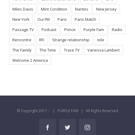
Miles Davis
Mint Condition
Nantes
New Jersey
New York
Oui FM
Paris
Paris Match
Passage TV
Podcast
Prince
Purple Fam
Radio
Rencontre
RFi
Strange relationship
tele
The Family
The Time
Trace TV
Vanessa Lambert
Welcome 2 America
© Copyright 2017 -
| PURPLE FAM | All Rights Reserved
Facebook
Twitter
Instagram