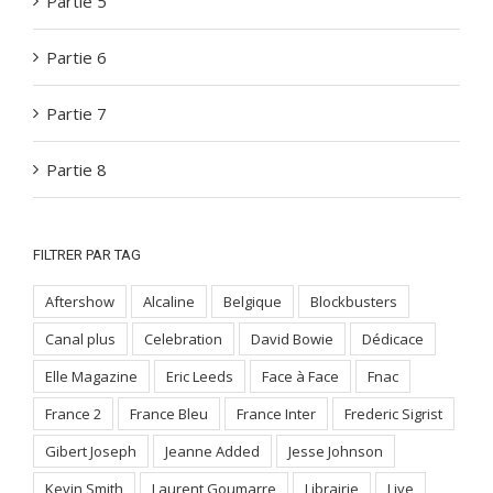
Partie 5
Partie 6
Partie 7
Partie 8
FILTRER PAR TAG
Aftershow
Alcaline
Belgique
Blockbusters
Canal plus
Celebration
David Bowie
Dédicace
Elle Magazine
Eric Leeds
Face à Face
Fnac
France 2
France Bleu
France Inter
Frederic Sigrist
Gibert Joseph
Jeanne Added
Jesse Johnson
Kevin Smith
Laurent Goumarre
Librairie
Live