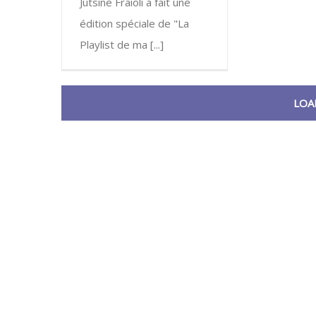
Jutsine Fraioli a fait une
édition spéciale de "La
Playlist de ma [...]
LOA