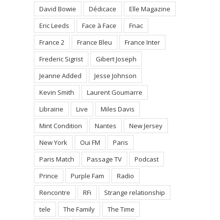
David Bowie
Dédicace
Elle Magazine
Eric Leeds
Face à Face
Fnac
France 2
France Bleu
France Inter
Frederic Sigrist
Gibert Joseph
Jeanne Added
Jesse Johnson
Kevin Smith
Laurent Goumarre
Librairie
Live
Miles Davis
Mint Condition
Nantes
New Jersey
New York
Oui FM
Paris
Paris Match
Passage TV
Podcast
Prince
Purple Fam
Radio
Rencontre
RFi
Strange relationship
tele
The Family
The Time