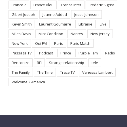
France 2
France Bleu
France Inter
Frederic Sigrist
Gibert Joseph
Jeanne Added
Jesse Johnson
Kevin Smith
Laurent Goumarre
Librairie
Live
Miles Davis
Mint Condition
Nantes
New Jersey
New York
Oui FM
Paris
Paris Match
Passage TV
Podcast
Prince
Purple Fam
Radio
Rencontre
RFi
Strange relationship
tele
The Family
The Time
Trace TV
Vanessa Lambert
Welcome 2 America