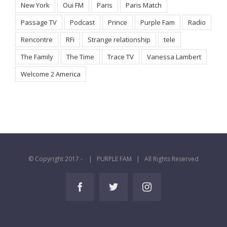
New York
Oui FM
Paris
Paris Match
Passage TV
Podcast
Prince
Purple Fam
Radio
Rencontre
RFi
Strange relationship
tele
The Family
The Time
Trace TV
Vanessa Lambert
Welcome 2 America
© Copyright 2017 -
| PURPLE FAM | All Rights Reserved
Facebook
Twitter
Instagram