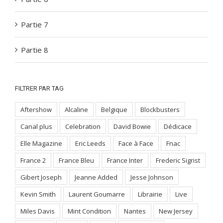
Partie 7
Partie 8
FILTRER PAR TAG
Aftershow
Alcaline
Belgique
Blockbusters
Canal plus
Celebration
David Bowie
Dédicace
Elle Magazine
Eric Leeds
Face à Face
Fnac
France 2
France Bleu
France Inter
Frederic Sigrist
Gibert Joseph
Jeanne Added
Jesse Johnson
Kevin Smith
Laurent Goumarre
Librairie
Live
Miles Davis
Mint Condition
Nantes
New Jersey