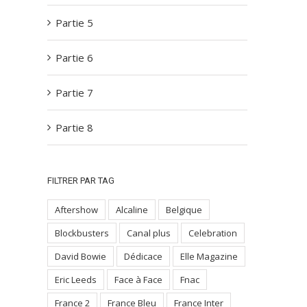
Partie 5
Partie 6
Partie 7
Partie 8
FILTRER PAR TAG
Aftershow
Alcaline
Belgique
Blockbusters
Canal plus
Celebration
David Bowie
Dédicace
Elle Magazine
Eric Leeds
Face à Face
Fnac
France 2
France Bleu
France Inter