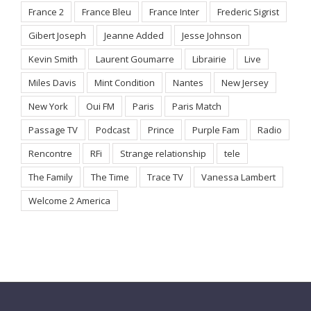
France 2
France Bleu
France Inter
Frederic Sigrist
Gibert Joseph
Jeanne Added
Jesse Johnson
Kevin Smith
Laurent Goumarre
Librairie
Live
Miles Davis
Mint Condition
Nantes
New Jersey
New York
Oui FM
Paris
Paris Match
Passage TV
Podcast
Prince
Purple Fam
Radio
Rencontre
RFi
Strange relationship
tele
The Family
The Time
Trace TV
Vanessa Lambert
Welcome 2 America