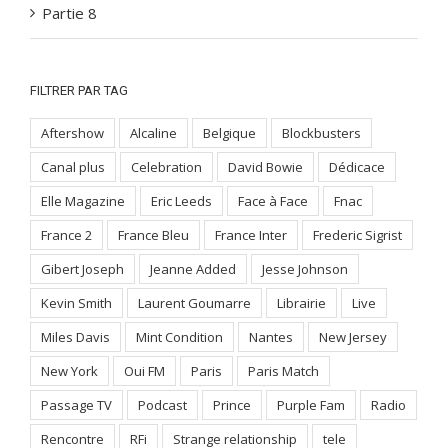
Partie 8
FILTRER PAR TAG
Aftershow
Alcaline
Belgique
Blockbusters
Canal plus
Celebration
David Bowie
Dédicace
Elle Magazine
Eric Leeds
Face à Face
Fnac
France 2
France Bleu
France Inter
Frederic Sigrist
Gibert Joseph
Jeanne Added
Jesse Johnson
Kevin Smith
Laurent Goumarre
Librairie
Live
Miles Davis
Mint Condition
Nantes
New Jersey
New York
Oui FM
Paris
Paris Match
Passage TV
Podcast
Prince
Purple Fam
Radio
Rencontre
RFi
Strange relationship
tele