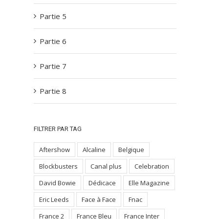
Partie 5
Partie 6
Partie 7
Partie 8
FILTRER PAR TAG
Aftershow
Alcaline
Belgique
Blockbusters
Canal plus
Celebration
David Bowie
Dédicace
Elle Magazine
Eric Leeds
Face à Face
Fnac
France 2
France Bleu
France Inter