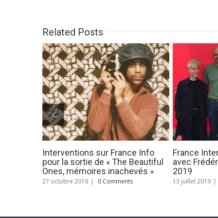
Related Posts
Rencontre / dédicace à Nantes
La minute Pr
le 3 juin 2017 à 15 h – Librairie
26/04/201
Durance
27 avril 2017
|
16 mai 2017
|
0 Comments