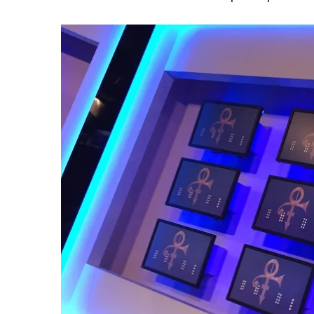
View
Larger
Image