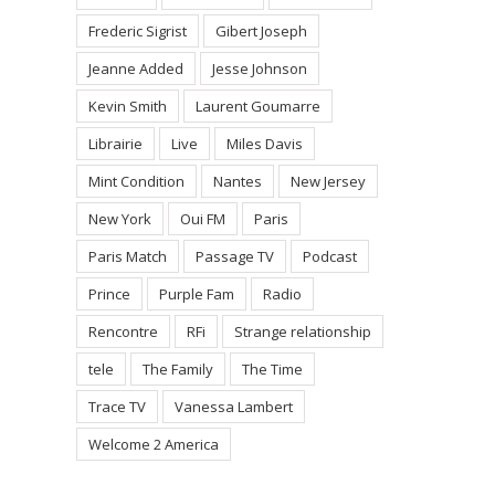
Frederic Sigrist
Gibert Joseph
Jeanne Added
Jesse Johnson
Kevin Smith
Laurent Goumarre
Librairie
Live
Miles Davis
Mint Condition
Nantes
New Jersey
New York
Oui FM
Paris
Paris Match
Passage TV
Podcast
Prince
Purple Fam
Radio
Rencontre
RFi
Strange relationship
tele
The Family
The Time
Trace TV
Vanessa Lambert
Welcome 2 America