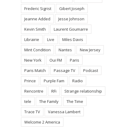
Frederic Sigrist
Gibert Joseph
Jeanne Added
Jesse Johnson
Kevin Smith
Laurent Goumarre
Librairie
Live
Miles Davis
Mint Condition
Nantes
New Jersey
New York
Oui FM
Paris
Paris Match
Passage TV
Podcast
Prince
Purple Fam
Radio
Rencontre
RFi
Strange relationship
tele
The Family
The Time
Trace TV
Vanessa Lambert
Welcome 2 America