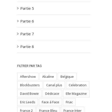
Partie 5
Partie 6
Partie 7
Partie 8
FILTRER PAR TAG
Aftershow
Alcaline
Belgique
Blockbusters
Canal plus
Celebration
David Bowie
Dédicace
Elle Magazine
Eric Leeds
Face à Face
Fnac
France 2
France Bleu
France Inter