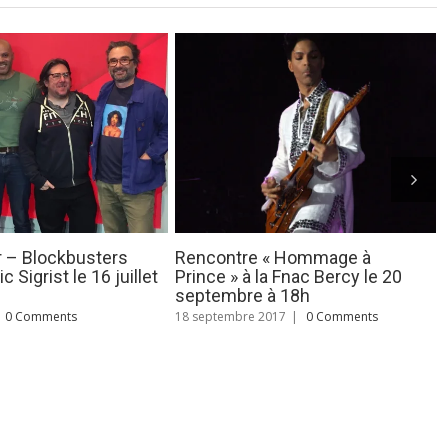
à
Rencontre / dédicace à Nantes
La minute Pri
le 20
le 3 juin 2017 à 15 h – Librairie
26/04/2017
Durance
27 avril 2017
|
0
ts
16 mai 2017
|
0 Comments