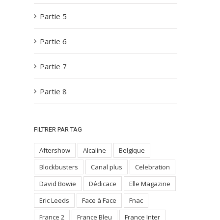
Partie 5
Partie 6
Partie 7
Partie 8
FILTRER PAR TAG
Aftershow
Alcaline
Belgique
Blockbusters
Canal plus
Celebration
David Bowie
Dédicace
Elle Magazine
Eric Leeds
Face à Face
Fnac
France 2
France Bleu
France Inter