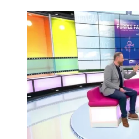
View
Larger
Image