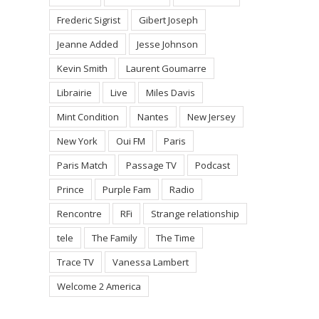
Frederic Sigrist
Gibert Joseph
Jeanne Added
Jesse Johnson
Kevin Smith
Laurent Goumarre
Librairie
Live
Miles Davis
Mint Condition
Nantes
New Jersey
New York
Oui FM
Paris
Paris Match
Passage TV
Podcast
nciere d’Alcaline –
Merci Gibert Joseph pour la
Prince
Purple Fam
Radio
rencontre du 8 avril 2017
 Comments
20 avril 2017
|
0 Comments
Rencontre
RFi
Strange relationship
tele
The Family
The Time
Trace TV
Vanessa Lambert
Welcome 2 America