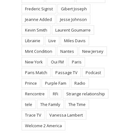
Frederic Sigrist
Gibert Joseph
Jeanne Added
Jesse Johnson
Kevin Smith
Laurent Goumarre
Librairie
Live
Miles Davis
Mint Condition
Nantes
New Jersey
New York
Oui FM
Paris
Paris Match
Passage TV
Podcast
Prince
Purple Fam
Radio
Rencontre
RFi
Strange relationship
tele
The Family
The Time
Trace TV
Vanessa Lambert
Welcome 2 America