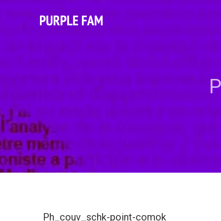
P
Ph_couv_schk-point-comok