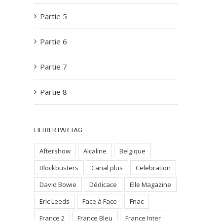
Partie 5
Partie 6
Partie 7
Partie 8
FILTRER PAR TAG
Aftershow
Alcaline
Belgique
Blockbusters
Canal plus
Celebration
David Bowie
Dédicace
Elle Magazine
Eric Leeds
Face à Face
Fnac
France 2
France Bleu
France Inter